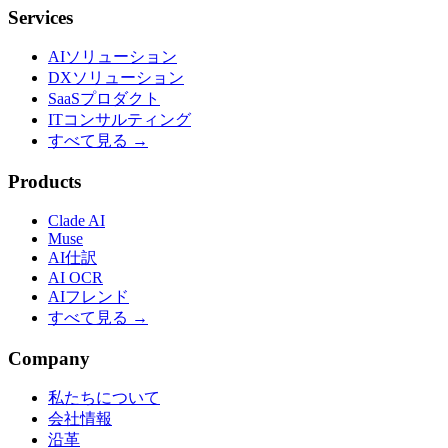
Services
AIソリューション
DXソリューション
SaaSプロダクト
ITコンサルティング
すべて見る →
Products
Clade AI
Muse
AI仕訳
AI OCR
AIフレンド
すべて見る →
Company
私たちについて
会社情報
沿革